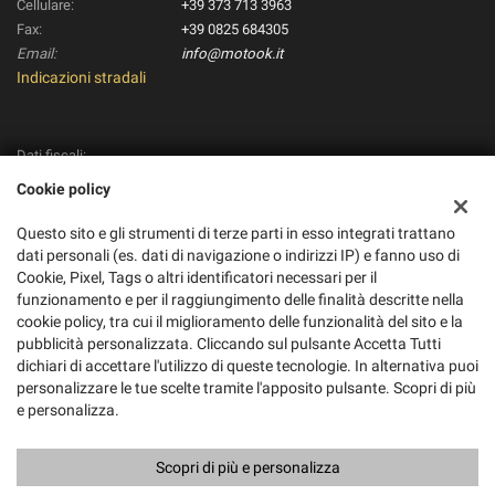
Cellulare:
+39 373 713 3963
Fax:
+39 0825 684305
Email:
info@motook.it
Indicazioni stradali
Dati fiscali:
Pico Moto S.R.L.
Cookie policy
Via Alvanella, 71/79, Monteforte Irpino (AV)
C.F/P.IVA:
01895280434
Questo sito e gli strumenti di terze parti in esso integrati trattano
Registro delle imprese:
AV
dati personali (es. dati di navigazione o indirizzi IP) e fanno uso di
Cookie, Pixel, Tags o altri identificatori necessari per il
REA:
AV-188862
funzionamento e per il raggiungimento delle finalità descritte nella
cookie policy, tra cui il miglioramento delle funzionalità del sito e la
pubblicità personalizzata. Cliccando sul pulsante Accetta Tutti
dichiari di accettare l'utilizzo di queste tecnologie. In alternativa puoi
personalizzare le tue scelte tramite l'apposito pulsante. Scopri di più
e personalizza.
Scopri di più e personalizza
Copyright © 2026 GestionaleAuto.com S.r.l., Tutti i diritti riservati -
Leggi l'informativa sulla privacy
-
Cookie Policy