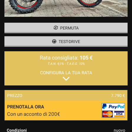
PERMUTA
TEST-DRIVE
Rata consigliata:
105 €
T.A.N. 9,1% - T.A.E.G.
10%
CONFIGURA LA TUA RATA
PREZZO
7.790 €
PRENOTALA ORA
Con un acconto di 200€
Condizioni
nuovo