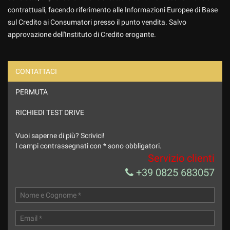
contrattuali, facendo riferimento alle Informazioni Europee di Base
sul Credito ai Consumatori presso il punto vendita. Salvo
approvazione dell'Instituto di Credito erogante.
CONTATTACI
PERMUTA
Ho letto e accetto
l'informativa privacy
*
Acconsento al trattamento dei miei dati per finalità di
RICHIEDI TEST DRIVE
marketing
Vuoi saperne di più? Scrivici!
Invia la tua richiesta
I campi contrassegnati con * sono obbligatori.
Servizio clienti
+39 0825 683057