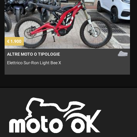
€ 1.900
€
ALTRE MOTO O TIPOLOGIE
Elettrico Sur-Ron Light Bee X
M