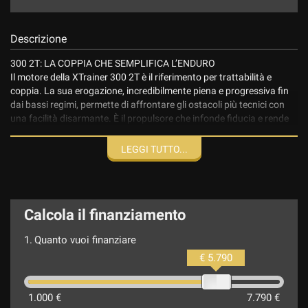
Descrizione
300 2T: LA COPPIA CHE SEMPLIFICA L’ENDURO
Il motore della XTrainer 300 2T è il riferimento per trattabilità e
coppia. La sua erogazione, incredibilmente piena e progressiva fin
dai bassi regimi, permette di affrontare gli ostacoli più tecnici con
una facilità disarmante. È il propulsore che infonde fiducia e rende
ogni uscita un puro divertimento, per ogni pilota.
LEGGI TUTTO...
Finanziamenti personalizzati. Spedizione in tutta Italia.
Calcola il finanziamento
1.
Quanto vuoi finanziare
€ 5.790
1.000 €
7.790 €