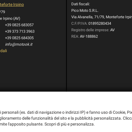
Dati fiscali:
eforte Irpino
Pico Moto S.R.L.
1/79
Via Alvanella, 71/79, Monteforte Irpi
 Irpino (AV)
C.F/P.IVA:
01895280434
+39 0825 683057
Registro delle imprese:
AV
+39 373 713 3963
REA:
AV-188862
+39 0825 684305
info@motook.it
dali
i personali (es. dati di navigazione o indirizzi IP) e fanno uso di Cookie, Pix
iglioramento delle funzionalità del sito e la pubblicità personalizzata. Clicc
mite l'apposito pulsante. Scopri di più e personalizza.