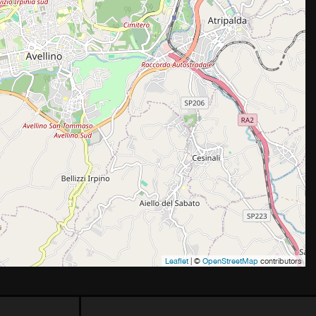
Leaflet
| ©
OpenStreetMap
contributors