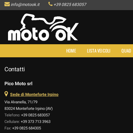
info@motook.it
+39 0825 683057
HOME
LISTA VEICOLI
QUAD
Contatti
Pico Moto srl
Sede di Monteforte Irpino
Via Alvanella, 71/79
83024 Monteforte Irpino (AV)
Telefono:
+39 0825 683057
Cellulare:
+39 373 713 3963
Fax:
+39 0825 684305