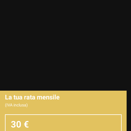
La tua rata mensile
(IVA inclusa)
30 €