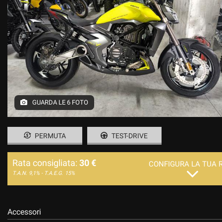
GUARDA LE 6 FOTO
PERMUTA
TEST-DRIVE
Rata consigliata:
30 €
CONFIGURA LA TUA 
T.A.N. 9,1% - T.A.E.G.
15%
Accessori