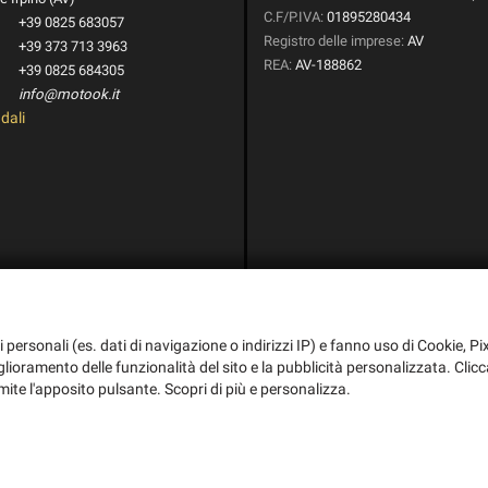
C.F/P.IVA:
01895280434
+39 0825 683057
Registro delle imprese:
AV
+39 373 713 3963
REA:
AV-188862
+39 0825 684305
info@motook.it
dali
i personali (es. dati di navigazione o indirizzi IP) e fanno uso di Cookie, Pix
iglioramento delle funzionalità del sito e la pubblicità personalizzata. Clicc
mite l'apposito pulsante. Scopri di più e personalizza.
i l'informativa sulla privacy
-
Cookie Policy