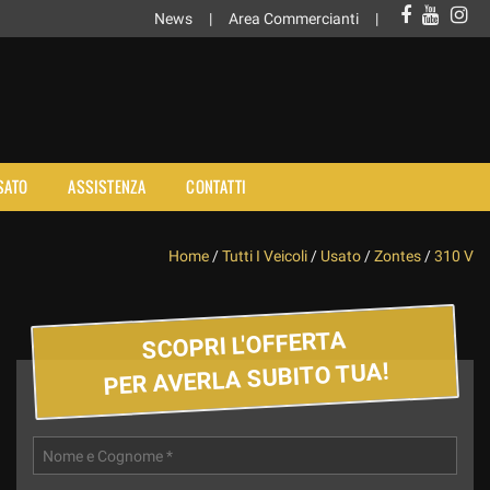
News
Area Commercianti
SATO
ASSISTENZA
CONTATTI
Home
/
Tutti I Veicoli
/
Usato
/
Zontes
/
310 V
SCOPRI L'OFFERTA
PER AVERLA SUBITO TUA!