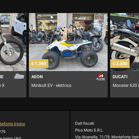
€ 3.300
€ 1.999
DUCATI
YAMAHA
Monster 620 i.e. Dark
TDM 900 .
Dati fiscali:
eforte Irpino
Pico Moto S.R.L.
1/79
Via Alvanella, 71/79, Monteforte Irpi
 Irpino (AV)