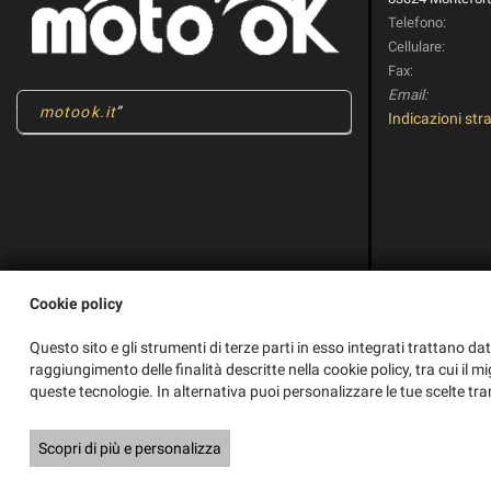
Telefono:
Cellulare:
Fax:
Email:
motook.it
Indicazioni stra
Cookie policy
Questo sito e gli strumenti di terze parti in esso integrati trattano dat
raggiungimento delle finalità descritte nella cookie policy, tra cui il m
queste tecnologie. In alternativa puoi personalizzare le tue scelte tra
Copyright © 2026 GestionaleAuto.com S.r.l., Tutti i diritti riservati -
Legg
Scopri di più e personalizza