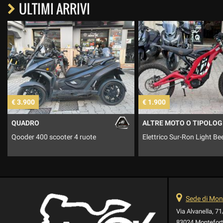
ULTIMI ARRIVI
€ 1.900
€ 1.390
ALTRE MOTO O TIPOLOGIE
AEON
Elettrico Sur-Ron Light Bee X
Minikolt EV - elettrico
Sede di Mont
Via Alvanella, 7
83024 Monteforte