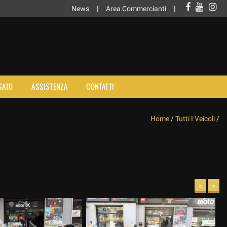
News
Area Commercianti
SATO
ASSISTENZA
CONTATTI
Home
/
Tutti I Veicoli
/
<
>