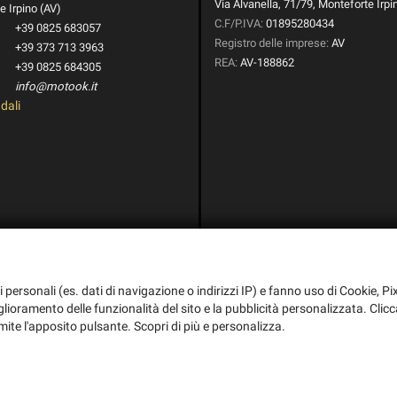
Via Alvanella, 71/79, Monteforte Irpi
 Irpino (AV)
C.F/P.IVA:
01895280434
+39 0825 683057
Registro delle imprese:
AV
+39 373 713 3963
REA:
AV-188862
+39 0825 684305
info@motook.it
dali
i personali (es. dati di navigazione o indirizzi IP) e fanno uso di Cookie, Pix
iglioramento delle funzionalità del sito e la pubblicità personalizzata. Clicc
mite l'apposito pulsante. Scopri di più e personalizza.
i l'informativa sulla privacy
-
Cookie Policy