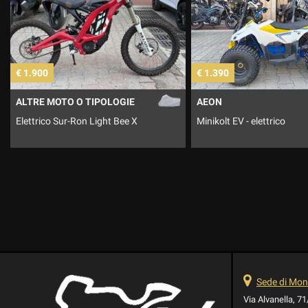
€ 1.390
€ 
O TIPOLOGIE
AEON
DU
on Light Bee X
Minikolt EV - elettrico
Mo
Sede di Mont
Via Alvanella, 7