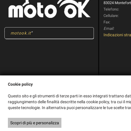
83024 Monteforte
Telefono:
Cellulare:
Fax:
Email:
motook.it
Indicazioni stra
Cookie policy
Questo sito e gli strumenti di terze parti in esso integrati trattano dat
raggiungimento delle finalità descritte nella cookie policy, tra cui il m
queste tecnologie. In alternativa puoi personalizzare le tue scelte tra
Copyright © 2026 GestionaleAuto.com S.r.l., Tutti i diritti riservati -
Scopri di più e personalizza
Legg