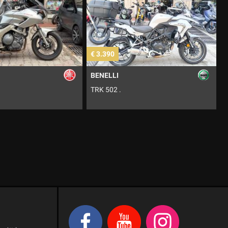
€ 3.390
€ 3.490
BENELLI
BENELLI
TRK 502 .
752 S .