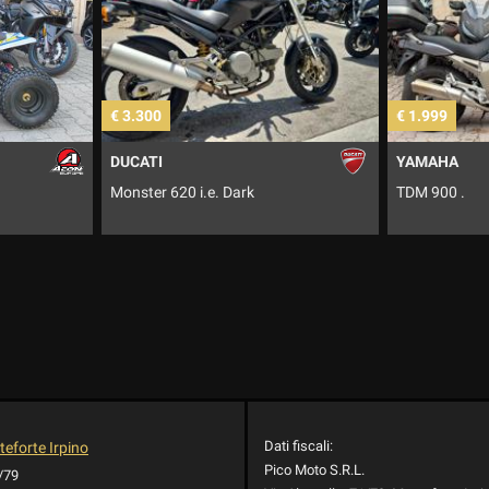
3.300
€ 1.999
CATI
YAMAHA
nster 620 i.e. Dark
TDM 900 .
Dati fiscali:
eforte Irpino
Pico Moto S.R.L.
1/79