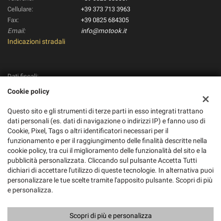
Cellulare:
+39 373 713 3963
Fax:
+39 0825 684305
Email:
info@motook.it
Indicazioni stradali
Dati fiscali:
Pico Moto S.R.L.
Cookie policy
Via Alvanella, 71/79, Monteforte Irpino (AV)
C.F/P.IVA:
01895280434
Questo sito e gli strumenti di terze parti in esso integrati trattano
Registro delle imprese:
AV
dati personali (es. dati di navigazione o indirizzi IP) e fanno uso di
REA:
Cookie, Pixel, Tags o altri identificatori necessari per il
AV-188862
funzionamento e per il raggiungimento delle finalità descritte nella
cookie policy, tra cui il miglioramento delle funzionalità del sito e la
pubblicità personalizzata. Cliccando sul pulsante Accetta Tutti
dichiari di accettare l'utilizzo di queste tecnologie. In alternativa puoi
personalizzare le tue scelte tramite l'apposito pulsante. Scopri di più
e personalizza.
Scopri di più e personalizza
Copyright © 2026 GestionaleAuto.com S.r.l., Tutti i diritti riservati -