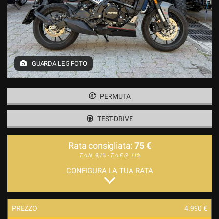
GUARDA LE 5 FOTO
PERMUTA
TEST-DRIVE
Rata consigliata:
75 €
T.A.N. 9,1% - T.A.E.G.
11%
CONFIGURA LA TUA RATA
PREZZO
4.990 €