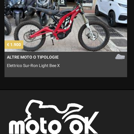
€ 1.900
€
ALTRE MOTO O TIPOLOGIE
Elettrico Sur-Ron Light Bee X
M