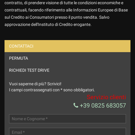
contratto, di prendere visione di tutte le condizioni economiche e
contrattuali, facendo riferimento alle Informazioni Europee di Base
sul Credito ai Consumatori presso il punto vendita. Salvo
approvazione dell'Instituto di Credito erogante.
CONTATTACI
PERMUTA
Ho letto e accetto
l'informativa privacy
*
Acconsento al trattamento dei miei dati per finalità di
RICHIEDI TEST DRIVE
marketing
Vuoi saperne di più? Scrivici!
Invia la tua richiesta
I campi contrassegnati con * sono obbligatori.
Servizio clienti
+39 0825 683057