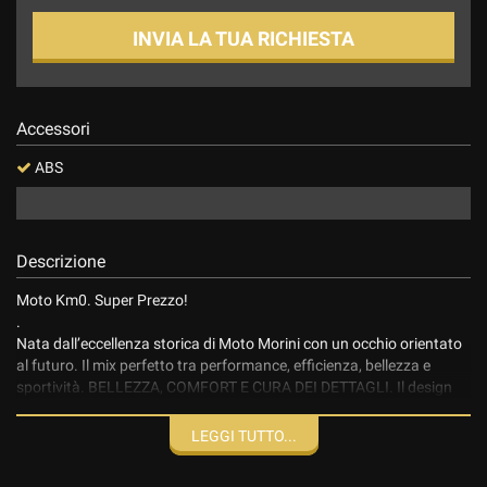
INVIA LA TUA RICHIESTA
Accessori
ABS
Descrizione
Moto Km0. Super Prezzo!
.
Nata dall’eccellenza storica di Moto Morini con un occhio orientato
al futuro. Il mix perfetto tra performance, efficienza, bellezza e
sportività. BELLEZZA, COMFORT E CURA DEI DETTAGLI. Il design
della SEIEMMEZZO STR ha un carattere giovanile e sportivo
enfatizzato da una linea pulita e armoniosa, accattivante e
LEGGI TUTTO...
all’avanguardia. Lo stile di guida dinamico preciso e genuino
insieme alla migliore tecnologia la rende una moto unica e