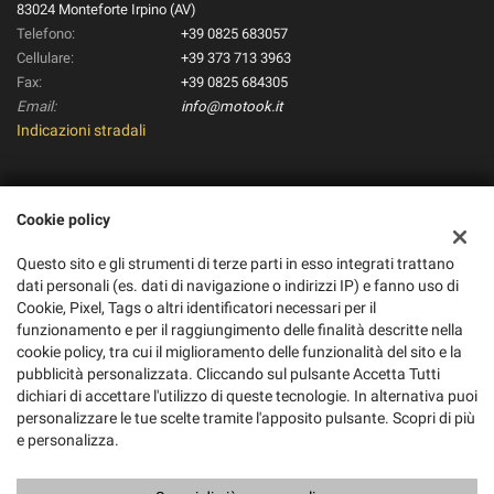
83024 Monteforte Irpino (AV)
Telefono:
+39 0825 683057
Cellulare:
+39 373 713 3963
Fax:
+39 0825 684305
Email:
info@motook.it
Indicazioni stradali
Dati fiscali:
Cookie policy
Pico Moto S.R.L.
Via Alvanella, 71/79, Monteforte Irpino (AV)
Questo sito e gli strumenti di terze parti in esso integrati trattano
C.F/P.IVA:
01895280434
dati personali (es. dati di navigazione o indirizzi IP) e fanno uso di
Registro delle imprese:
AV
Cookie, Pixel, Tags o altri identificatori necessari per il
REA:
funzionamento e per il raggiungimento delle finalità descritte nella
AV-188862
cookie policy, tra cui il miglioramento delle funzionalità del sito e la
pubblicità personalizzata. Cliccando sul pulsante Accetta Tutti
dichiari di accettare l'utilizzo di queste tecnologie. In alternativa puoi
personalizzare le tue scelte tramite l'apposito pulsante. Scopri di più
e personalizza.