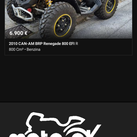
6.900 €
2010 CAN-AM BRP Renegade 800 EFI
R
800 Cm³ • Benzina
18.030 Km • Cambio Semi-automatico • Giallo pastello