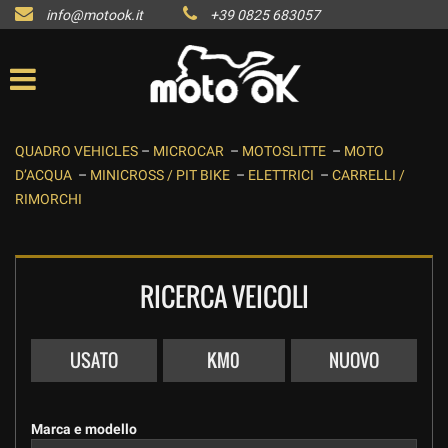
info@motook.it
+39 0825 683057
QUADRO VEHICLES
–
MICROCAR
–
MOTOSLITTE
–
MOTO
D’ACQUA
–
MINICROSS / PIT BIKE
–
ELETTRICI
–
CARRELLI /
RIMORCHI
RICERCA VEICOLI
USATO
KM0
NUOVO
Marca e modello