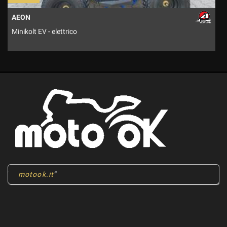
AEON
Minikolt EV - elettrico
M
motook.it