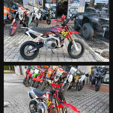
Tipo
Monocilindrico ad aria 88cc
Valvole
2
Alesaggio
47mm
Corsa
49,5mm
Cambio
4 marce
Carburatore
Nibbi pe16fl-sp
Avviamento
Avviamento elettrico
Frizione
Semi automatico
Telaio
Acciaio tubolare