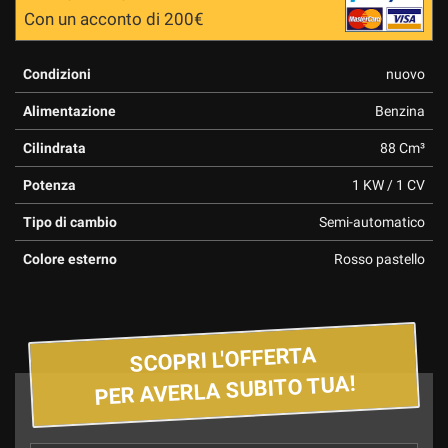
Con un acconto di 200€
Condizioni
nuovo
Alimentazione
Benzina
Cilindrata
88 Cm³
Potenza
1 KW / 1 CV
Tipo di cambio
Semi-automatico
Colore esterno
Rosso pastello
SCOPRI L'OFFERTA
PER AVERLA SUBITO TUA!