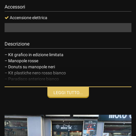
Accessori
Accensione elettrica
Descrizione
– Kit grafico in edizione limitata
– Manopole rosse
– Donuts su manopole neri
– Kit plastiche nero rosso bianco
– Paradisco anteriore bianco
– Tripla piastra anodizzata rossa
– Telaio bianco
LEGGI TUTTO...
– Forcelle Kashima
– Molla mono ammortizzatore rossa
– Tappo chiusura tripla piastra rosso
– Tubi benzina rossi
– Regolazioni asse posteriore rossi
– Silenziatore racing nero