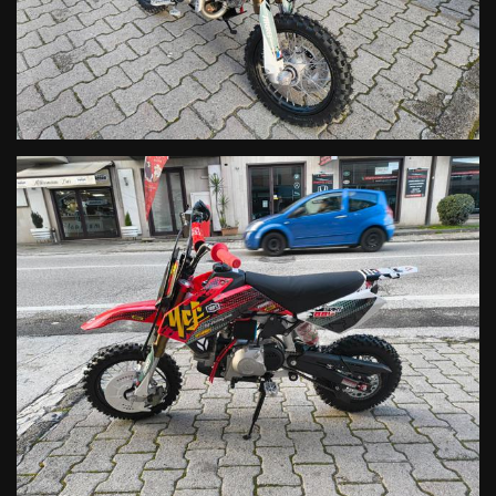
Forcellone
Acciaio 350mm
Ruota ant.
1.4x12"
Fruota post.
1.4x10"
Forcelle
Upsd 600mm
Monoammortizzatore
Regolabile 265mm
Rapporto
15t/41t
Disco ant.
220mm
Pinza ant.
Idraulica doppio pistoncino
Disco post.
200mm