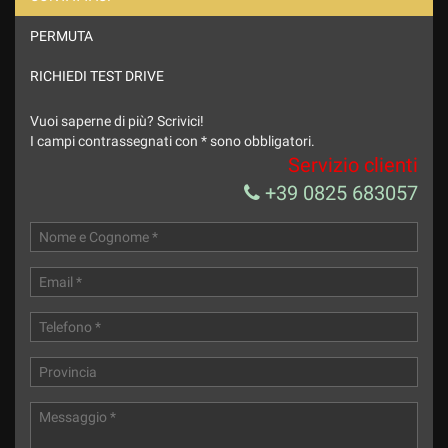
PERMUTA
Ho letto e accetto
l'informativa privacy
*
Acconsento al trattamento dei miei dati per finalità di
RICHIEDI TEST DRIVE
marketing
Vuoi saperne di più? Scrivici!
Invia la tua richiesta
I campi contrassegnati con * sono obbligatori.
Servizio clienti
+39 0825 683057