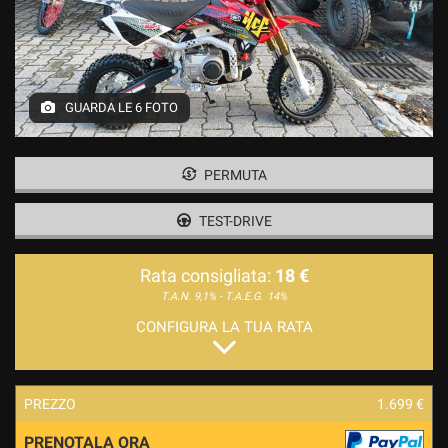
GUARDA LE 6 FOTO
PERMUTA
TEST-DRIVE
Rata consigliata:
18 €
T.A.N. 9,1% - T.A.E.G.
14%
CONFIGURA LA TUA RATA
PREZZO
1.699 €
PRENOTALA ORA