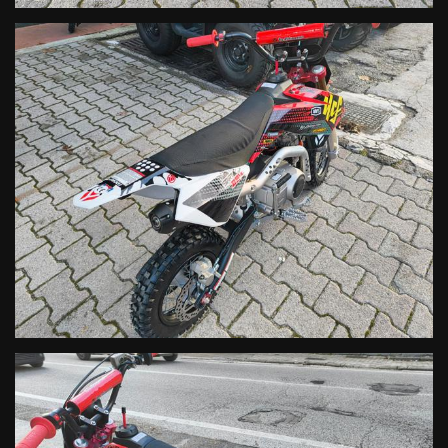
Pinza post.
Idraulica mono pistoncino
Peso
65
Lunghezza
1460
Altezza sella
720
Finanziamenti personalizzati. Spedizione in tutta Italia.