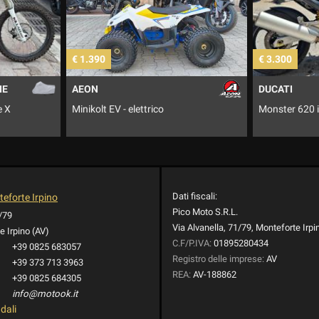
€ 3.300
€ 1.999
DUCATI
YAMAHA
Monster 620 i.e. Dark
TDM 900 .
Dati fiscali:
eforte Irpino
Pico Moto S.R.L.
1/79
Via Alvanella, 71/79, Monteforte Irpi
 Irpino (AV)
C.F/P.IVA:
01895280434
+39 0825 683057
Registro delle imprese:
AV
+39 373 713 3963
REA:
AV-188862
+39 0825 684305
info@motook.it
dali