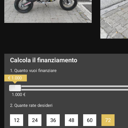
Calcola il finanziamento
1.
Quanto vuoi finanziare
€ 1.000
1.000 €
2.
Quante rate desideri
12
24
36
48
60
72