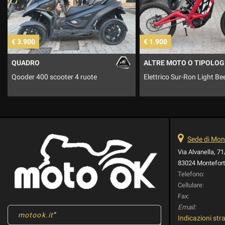
€ 1.900
€ 1.390
ALTRE MOTO O TIPOLOGIE
AEON
Elettrico Sur-Ron Light Bee X
Minikolt EV - elettrico
Sede di Mont
Via Alvanella, 7
83024 Monteforte
Telefono:
Cellulare:
Fax:
Email:
motook.it
Indicazioni stra