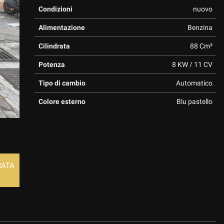
Condizioni
nuovo
Alimentazione
Benzina
Cilindrata
88 Cm³
Potenza
8 KW / 11 CV
Tipo di cambio
Automatico
Colore esterno
Blu pastello
RATA