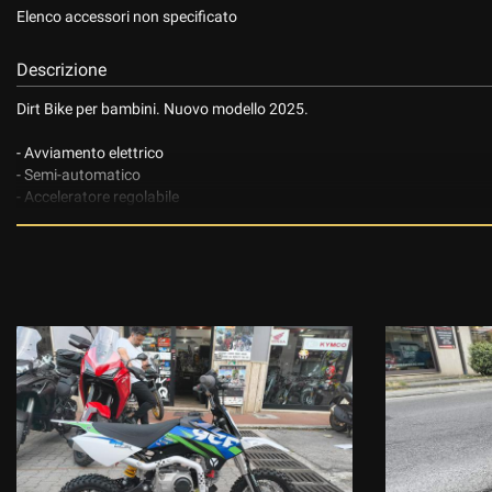
Elenco accessori non specificato
Descrizione
Dirt Bike per bambini. Nuovo modello 2025.
- Avviamento elettrico
- Semi-automatico
- Acceleratore regolabile
- Pulsante di avviamento impermeabile
- Filtro aria YCF
- Manopole YCF
- Morsetto superiore per montaggio su barra a 3 posizioni
- Nuova sella
- Altezza regolabile
Finanziamenti personalizzati. Spedizione in tutta Italia.