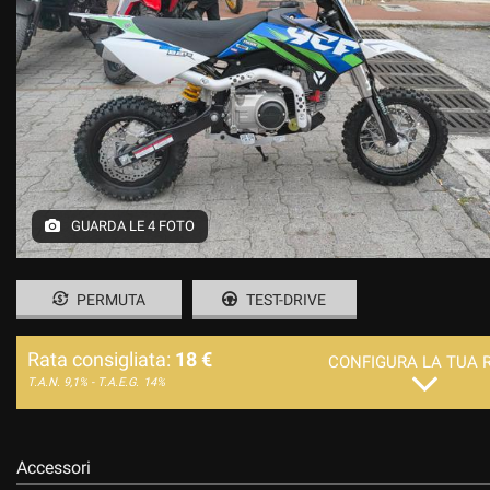
GUARDA LE 4 FOTO
PERMUTA
TEST-DRIVE
Rata consigliata:
18 €
CONFIGURA LA TUA 
T.A.N. 9,1% - T.A.E.G.
14%
Accessori