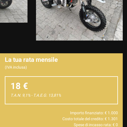
La tua rata mensile
(IVA inclusa)
18 €
T.A.N. 9,1% - T.A.E.G.
13,81
%
Importo finanziato: €
1.000
Costo totale del credito: €
1.301
Spese di incasso rata: €
0