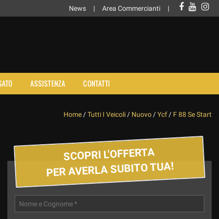
News
Area Commercianti
SATO
ASSISTENZA
CONTATTI
Home
/
Tutti I Veicoli
/
Nuovo
/
Ycf
/
F 88 Se Start
SCOPRI L'OFFERTA
PER AVERLA SUBITO TUA!