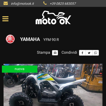
info@motook.it
+39 0825 683057
YAMAHA
YFM 90 R
Stampa
Condividi
nuova