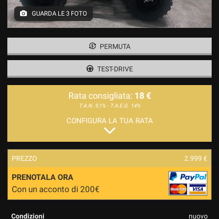
GUARDA LE 3 FOTO
PERMUTA
TEST-DRIVE
Rata consigliata:
18 €
T.A.N. 9,1% - T.A.E.G.
14%
CONFIGURA LA TUA RATA
PREZZO
2.999 €
PRENOTALA ORA
Con un acconto di 200€
Condizioni
nuovo