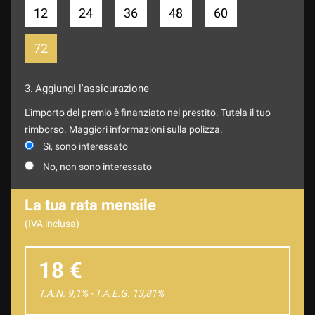
12
24
36
48
60
72
3.
Aggiungi l'assicurazione
L'importo del premio è finanziato nel prestito. Tutela il tuo
rimborso. Maggiori informazioni sulla polizza.
Si, sono interessato
No, non sono interessato
La tua rata mensile
(IVA inclusa)
18 €
T.A.N. 9,1% - T.A.E.G.
13,81
%