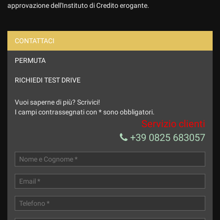
approvazione dell'Instituto di Credito erogante.
CONTATTACI
PERMUTA
Ho letto e accetto
l'informativa privacy
*
Acconsento al trattamento dei miei dati per finalità di
RICHIEDI TEST DRIVE
marketing
Vuoi saperne di più? Scrivici!
Invia la tua richiesta
I campi contrassegnati con * sono obbligatori.
Servizio clienti
+39 0825 683057