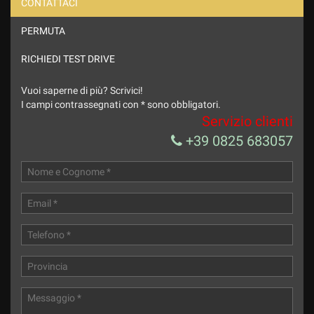
CONTATTACI
PERMUTA
Ho letto e accetto
l'informativa privacy
*
Acconsento al trattamento dei miei dati per finalità di
RICHIEDI TEST DRIVE
marketing
Vuoi saperne di più? Scrivici!
Invia la tua richiesta
I campi contrassegnati con * sono obbligatori.
Servizio clienti
+39 0825 683057