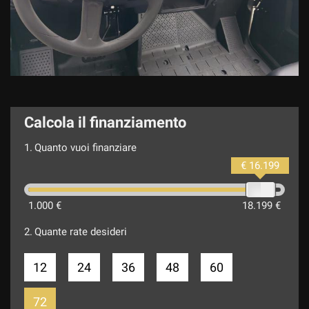
Calcola il finanziamento
1.
Quanto vuoi finanziare
€ 16.199
1.000 €
18.199 €
2.
Quante rate desideri
12
24
36
48
60
72