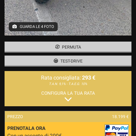
GUARDA LE 4 FOTO
PERMUTA
TEST-DRIVE
Rata consigliata:
293 €
T.A.N. 9,1% - T.A.E.G.
10%
CONFIGURA LA TUA RATA
PREZZO
18.199 €
PRENOTALA ORA
Con un acconto di 200€