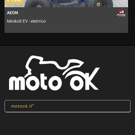
€ 1.390
€
AEON
Minikolt EV - elettrico
M
motook.it