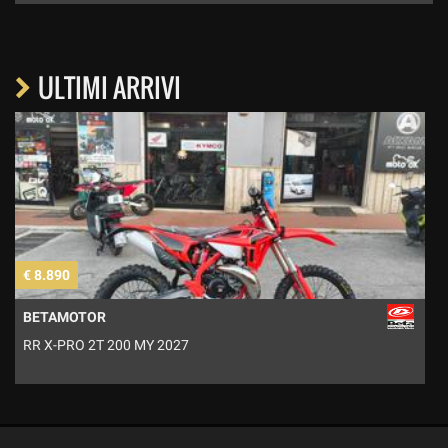
ULTIMI ARRIVI
€ 8.890
€
BETAMOTOR
RR X-PRO 2T 200 MY 2027
A