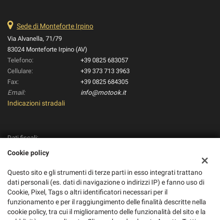
Sede di Monteforte Irpino
Via Alvanella, 71/79
83024 Monteforte Irpino (AV)
Telefono:
+39 0825 683057
Cellulare:
+39 373 713 3963
Fax:
+39 0825 684305
Email:
info@motook.it
Indicazioni stradali
Dati fiscali:
Pico Moto S.R.L.
Cookie policy
Via Alvanella, 71/79, Monteforte Irpino (AV)
C.F/P.IVA:
01895280434
Questo sito e gli strumenti di terze parti in esso integrati trattano
Registro delle imprese:
AV
dati personali (es. dati di navigazione o indirizzi IP) e fanno uso di
REA:
AV-188862
Cookie, Pixel, Tags o altri identificatori necessari per il
funzionamento e per il raggiungimento delle finalità descritte nella
cookie policy, tra cui il miglioramento delle funzionalità del sito e la