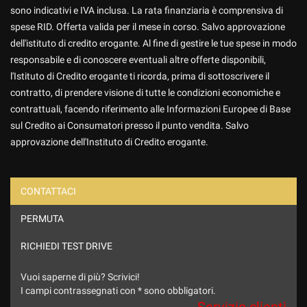
sono indicativi e IVA inclusa. La rata finanziaria è comprensiva di
spese RID. Offerta valida per il mese in corso. Salvo approvazione
dell'istituto di credito erogante. Al fine di gestire le tue spese in modo
responsabile e di conoscere eventuali altre offerte disponibili,
l'Istituto di Credito erogante ti ricorda, prima di sottoscrivere il
contratto, di prendere visione di tutte le condizioni economiche e
contrattuali, facendo riferimento alle Informazioni Europee di Base
sul Credito ai Consumatori presso il punto vendita. Salvo
approvazione dell'Instituto di Credito erogante.
CONTATTACI
PERMUTA
Ho letto e accetto
l'informativa privacy
*
Acconsento al trattamento dei miei dati per finalità di
RICHIEDI TEST DRIVE
marketing
Vuoi saperne di più? Scrivici!
Invia la tua richiesta
I campi contrassegnati con * sono obbligatori.
Servizio clienti