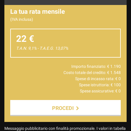
La tua rata mensile
(IVA inclusa)
22 €
T.A.N. 9,1% - T.A.E.G.
13,07
%
Importo finanziato: €
1.190
Costo totale del credito: €
1.548
Spese di incasso rata: €
0
Spese istruttoria: €
100
Spese assicurative: €
0
PROCEDI
Contattaci
Messaggio pubblicitario con finalità promozionale. I valori in tabella