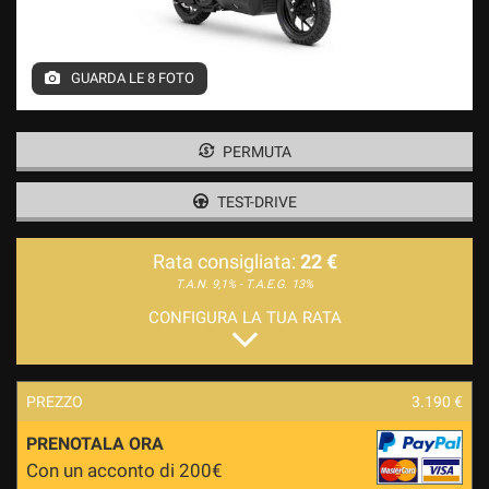
GUARDA LE 8 FOTO
PERMUTA
TEST-DRIVE
Rata consigliata:
22 €
T.A.N. 9,1% - T.A.E.G.
13%
CONFIGURA LA TUA RATA
PREZZO
3.190 €
PRENOTALA ORA
Con un acconto di 200€