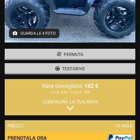
GUARDA LE 4 FOTO
PERMUTA
TEST-DRIVE
Rata consigliata:
162 €
T.A.N. 9,1% - T.A.E.G.
10%
CONFIGURA LA TUA RATA
PREZZO
10.990 €
PRENOTALA ORA