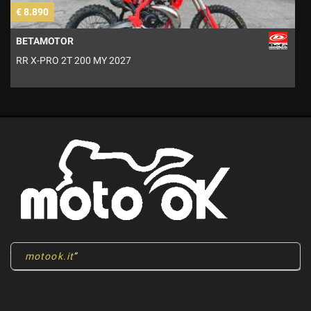
€ 8.890
€
BETAMOTOR
RR X-PRO 2T 200 MY 2027
A
motook.it