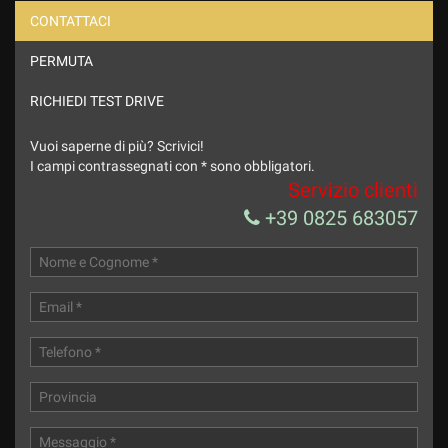
CONTATTACI
PERMUTA
Ho letto e accetto
l'informativa privacy
*
Acconsento al trattamento dei miei dati per finalità di
RICHIEDI TEST DRIVE
marketing
Vuoi saperne di più? Scrivici!
Invia la tua richiesta
I campi contrassegnati con * sono obbligatori.
Servizio clienti
+39 0825 683057