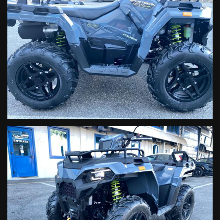
Omologazione Quadriciclo targa bianca 2 posti
Trazione 2×4 4×4 e sbloccaggio differenziale posteriore
Marce: avanti ridotta L, Avanti lunga H, P, N , Retromarcia R
Sospensioni: Ant McPherson con 20,8 cm escursione / Post
Doppio braccio con 24,1cm escursione
Misure Lu 210,1 cm / La 121,2 cm / Al 145,4 cm; Altezza da
terra 34 cm
Altezza sella 90,1 cm
Capacità serbatoio 17 litri
Cerchi in lega da 14”
Dotazioni di serie: verricello anteriore, servosterzo EPS, freno
motore EBS, fari a LED, presa di ricarica batteria sul cruscotto
Versione 2025 grigio Targa Bianca: 10.990
Finanziamenti personalizzati. Spedizione in tutta Italia.