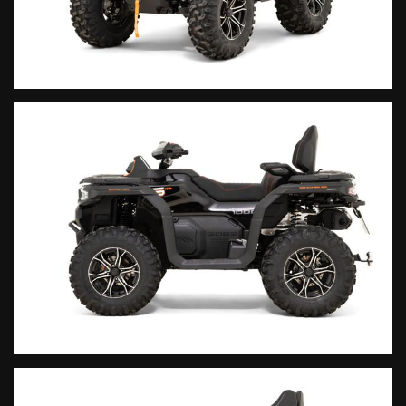
Cerchi Ant: 14″ Post: 14″
Pneumatici Ant: 27×9-14 Post: 27×11-14
.
Colori disponibili Black – Granite Ridge
.
OMOLOGAZIONE
Omologazione T3 – agricolo
.
Finanziamenti personalizzati. Spedizione in tutta Italia.