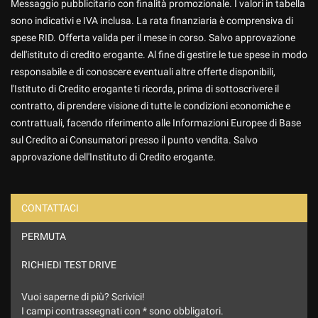
Contattaci
Messaggio pubblicitario con finalità promozionale. I valori in tabella
sono indicativi e IVA inclusa. La rata finanziaria è comprensiva di
spese RID. Offerta valida per il mese in corso. Salvo approvazione
dell'istituto di credito erogante. Al fine di gestire le tue spese in modo
responsabile e di conoscere eventuali altre offerte disponibili,
l'Istituto di Credito erogante ti ricorda, prima di sottoscrivere il
contratto, di prendere visione di tutte le condizioni economiche e
contrattuali, facendo riferimento alle Informazioni Europee di Base
sul Credito ai Consumatori presso il punto vendita. Salvo
approvazione dell'Instituto di Credito erogante.
CONTATTACI
PERMUTA
Ho letto e accetto
l'informativa privacy
*
Acconsento al trattamento dei miei dati per finalità di
RICHIEDI TEST DRIVE
marketing
Vuoi saperne di più? Scrivici!
Invia la tua richiesta
I campi contrassegnati con * sono obbligatori.