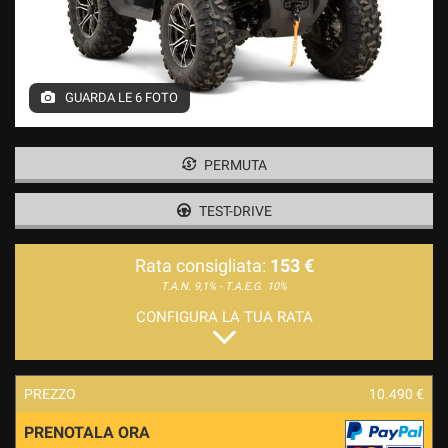
GUARDA LE 6 FOTO
PERMUTA
TEST-DRIVE
Rata consigliata:
153 €
T.A.N. 9,1% - T.A.E.G.
10%
CONFIGURA LA TUA RATA
PREZZO
10.490 €
PRENOTALA ORA