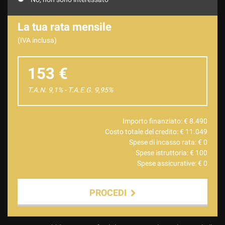
La tua rata mensile
(IVA inclusa)
153 €
T.A.N. 9,1% - T.A.E.G.
9,95
%
Importo finanziato: €
8.490
Costo totale del credito: €
11.049
Spese di incasso rata: €
0
Spese istruttoria: €
100
Spese assicurative: €
0
PROCEDI