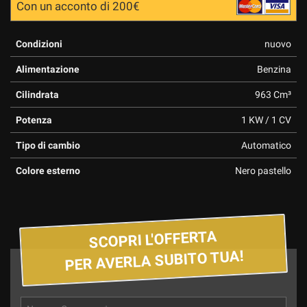
Con un acconto di 200€
Condizioni
nuovo
Alimentazione
Benzina
Cilindrata
963 Cm³
Potenza
1 KW / 1 CV
Tipo di cambio
Automatico
Colore esterno
Nero pastello
SCOPRI L'OFFERTA
PER AVERLA SUBITO TUA!