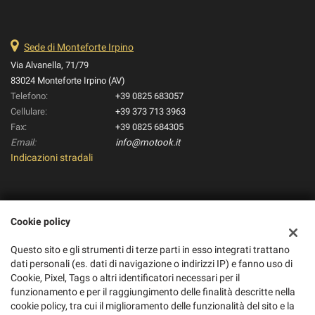
Sede di Monteforte Irpino
Via Alvanella, 71/79
83024 Monteforte Irpino (AV)
Telefono:
+39 0825 683057
Cellulare:
+39 373 713 3963
Fax:
+39 0825 684305
Email:
info@motook.it
Indicazioni stradali
Dati fiscali:
Cookie policy
Pico Moto S.R.L.
Via Alvanella, 71/79, Monteforte Irpino (AV)
Questo sito e gli strumenti di terze parti in esso integrati trattano
C.F/P.IVA:
01895280434
dati personali (es. dati di navigazione o indirizzi IP) e fanno uso di
Registro delle imprese:
AV
Cookie, Pixel, Tags o altri identificatori necessari per il
REA:
AV-188862
funzionamento e per il raggiungimento delle finalità descritte nella
cookie policy, tra cui il miglioramento delle funzionalità del sito e la