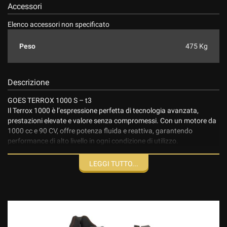
Accessori
Elenco accessori non specificato
Peso
475 Kg
Descrizione
GOES TERROX 1000 S – t3
Il Terrox 1000 è l’espressione perfetta di tecnologia avanzata,
prestazioni elevate e valore senza compromessi. Con un motore da
1000 cc e 90 CV, offre potenza fluida e reattiva, garantendo
performance di alto livello in ogni condizione di utilizzo.
.
Il comfort raggiunge nuovi standard grazie a una ciclistica evoluta e
LEGGI TUTTO...
a una dotazione premium: fari Full LED, display touchscreen da 8”
con Apple CarPlay, e un’ergonomia studiata per assicurare il
massimo piacere di guida anche nelle sessioni più lunghe.
.
Il design completamente nuovo e innovativo rompe gli schemi della
concorrenza, con linee decise e moderne, progettate per stupire al