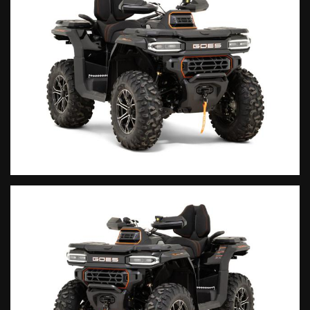
primo sguardo. Il Terrox 1000 è la scelta ideale per chi cerca
prestazioni, tecnologia e stile, al miglior prezzo sul mercato.
.
DIMENSIONI
Lunghezza x Larghezza x Altezza 2460X1288X1440mm
Interasse 1480 mm
Altezza minima da terra 312 mm
Diametro di sterzata 6700 mm
Peso a secco 475 kg
Capacità di carico 300 KG
Capacità serbatoio 26 lt
MOTORE
Tipo di motore Bicilindrico a V, raff. a liquido, SOHC, 8-valvole
Cilindrata 963 cc
Trasmissione CVT – L-H-N-R-P
TELAIO
Trazione Disinseribile 2WD/4WD
Freni a disco idraulici, due anteriori e uno posteriore centrale
Sospensioni Ant/Post: sospensione indipendente
Ammortizzatori Ant/Post: meccanico idraulico