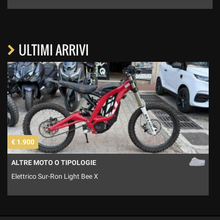
ULTIMI ARRIVI
€ 1.900
€
ALTRE MOTO O TIPOLOGIE
Elettrico Sur-Ron Light Bee X
M