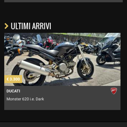
ULTIMI ARRIVI
€ 3.300
€
DUCATI
Monster 620 i.e. Dark
T