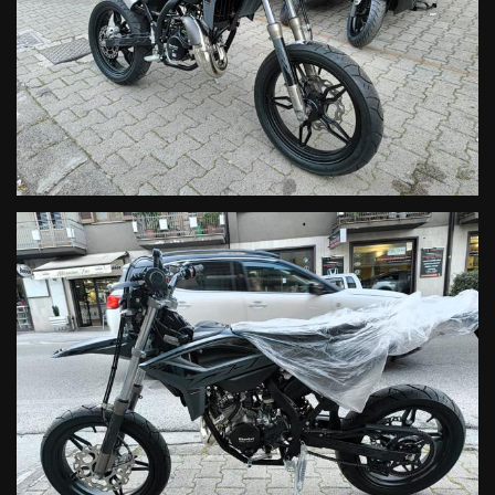
Nuova scatola filtro. Parte integrante dell’estetica del veicolo,
è sviluppata per migliorare il contenimento del rumore in
conformità con le normative vigenti. Ancora più pratica: adotta
un sistema di sgancio rapido del filtro per facilitare la
manutenzione come le moto racing.
CICLISTICA
Nuovo telaio con geometria rivista, per una migliore
maneggevolezza e agilità di guida.
Nuovo design: puro stile racing che si ispira alle RR 2T/4T più
grandi. Tutto è nuovo: design del serbatoio, sovrastrutture
plastiche (mascherina, convogliatori e fianchetti) e sella.
Telaietto posteriore in polimero tecnico che integra alla
perfezione i vari componenti elettrici, la scatola filtro e i braccetti
in acciaio.
Un design organico e moderno da adulti.
Forcellone più lungo per una maggiore stabilità di guida e una
migliore trazione.
Ammortizzatori rivisti nelle corse per le versioni enduro e nel