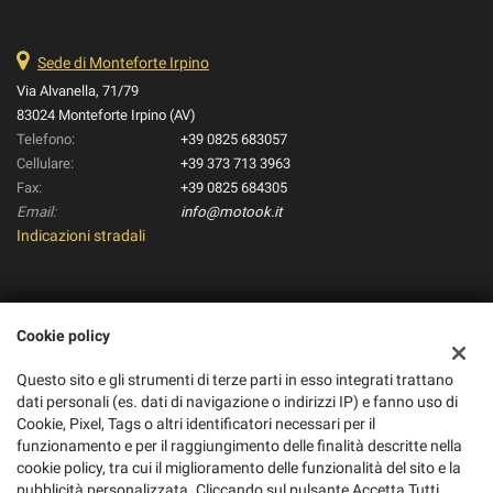
Sede di Monteforte Irpino
Via Alvanella, 71/79
83024 Monteforte Irpino (AV)
Telefono:
+39 0825 683057
Cellulare:
+39 373 713 3963
Fax:
+39 0825 684305
Email:
info@motook.it
Indicazioni stradali
Dati fiscali:
Cookie policy
Pico Moto S.R.L.
Via Alvanella, 71/79, Monteforte Irpino (AV)
Questo sito e gli strumenti di terze parti in esso integrati trattano
C.F/P.IVA:
01895280434
dati personali (es. dati di navigazione o indirizzi IP) e fanno uso di
Registro delle imprese:
AV
Cookie, Pixel, Tags o altri identificatori necessari per il
REA:
AV-188862
funzionamento e per il raggiungimento delle finalità descritte nella
cookie policy, tra cui il miglioramento delle funzionalità del sito e la
pubblicità personalizzata. Cliccando sul pulsante Accetta Tutti