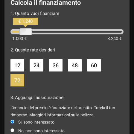
Calcola il finanziamento
Finanziamenti personalizzati. Spedizione in tutta Italia.
1.
Quanto vuoi finanziare
€ 1.240
1.000 €
3.240 €
2.
Quante rate desideri
12
24
36
48
60
72
3.
Aggiungi l'assicurazione
L'importo del premio è finanziato nel prestito. Tutela il tuo
rimborso. Maggiori informazioni sulla polizza.
Si, sono interessato
No, non sono interessato