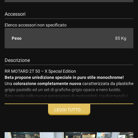
Accessori
Elenco accessori non specificato
Peso
85 Kg
Descrizione
RR MOTARD 2T 50 – X Special Edition
Beta propone un’edizione speciale in puro stile monochrome!
Una
colorazione completamente nuova
caratterizzata da plastiche
grigio pastello ed un set di grafiche grigio opaco e nero lucido.
Beta crede nelle nuove generazioni di motociclisti, trasformando i
sogni dei ragazzi in stilose realtà su due ruote da generazioni, ed è
adesso pronta a svelare il
nuovo restyling
per tutta la sua
gamma
LEGGI TUTTO...
50cc, Enduro e Motard
.
Un design moderno, geometrico e deciso, caratterizza i modelli 50cc
2025. Uno stile, questo, molto amato dai giovani motociclisti, che
cercano una moto speciale, dal look accattivante, ma al contempo