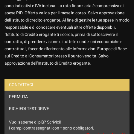
sono indicativi e IVA inclusa. La rata finanziaria è comprensiva di
spese RID. Offerta valida per il mese in corso. Salvo approvazione
dell'istituto di credito erogante. Al fine di gestire le tue spese in modo
responsabile e di conoscere eventuali altre offerte disponibili,
l'Istituto di Credito erogante ti ricorda, prima di sottoscrivere il
contratto, di prendere visione di tutte le condizioni economiche e
contrattuali, facendo riferimento alle Informazioni Europee di Base
sul Credito ai Consumatori presso il punto vendita. Salvo
approvazione dell'Instituto di Credito erogante.
CONTATTACI
PERMUTA
Ho letto e accetto
l'informativa privacy
*
Acconsento al trattamento dei miei dati per finalità di
RICHIEDI TEST DRIVE
marketing
Vuoi saperne di più? Scrivici!
Invia la tua richiesta
I campi contrassegnati con * sono obbligatori.