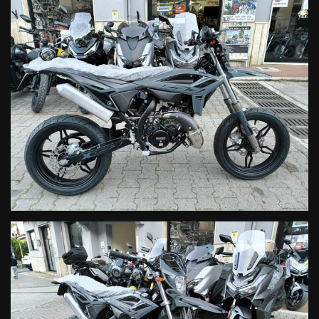
semplice ed elegante, che sappia adattarsi all’uscita da scuola così
come al primo campo gara.
I
nuovi RR 50 2025
sono pronti a sfrecciare dalla campagna alla
città, soddisfacendo ogni esigenza, grazie all’ampia gamma di
modelli disponibili.
La
RR 50 Motard
esprime tutta la sua racing attitude su strada,
dove ogni curva diventa pura adrenalina. Accessoriata con i
leggerissimi cerchi neri da 17”, in lega o a raggi a seconda della
versione, vanta il look da vera motard per la giungla urbana.
Versioni:
RR Motard
– Colori: Nero / Bianco
RR Motard Sport
– Colori: Nero / Bianco
RR Motard Track
– Colori: Nero / Blu
MOTORE
Motore monocilindrico 2-tempi, 6 marce, raffreddato ad acqua
ed equipaggiato con oil mixer (tranne RR 50 Racing).
Nuovo cambio con nuove forchette forgiate: innesti più precisi
per una guida ancora più reattiva e appagante.
Nuovo sistema di recupero vapori benzina in conformità con
normativa Euro 5.