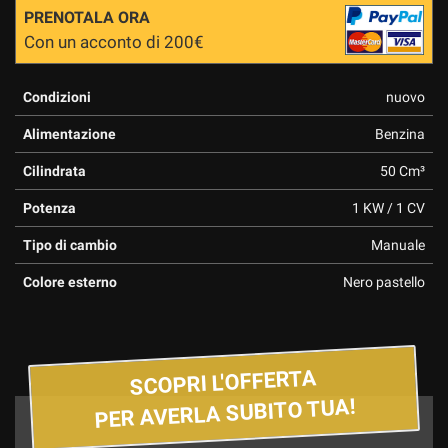
PRENOTALA ORA
Con un acconto di 200€
Condizioni
nuovo
Alimentazione
Benzina
Cilindrata
50 Cm³
Potenza
1 KW / 1 CV
Tipo di cambio
Manuale
Colore esterno
Nero pastello
SCOPRI L'OFFERTA
PER AVERLA SUBITO TUA!