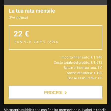
La tua rata mensile
(IVA inclusa)
22 €
T.A.N. 9,1% - T.A.E.G.
12,91
%
Importo finanziato: €
1.240
Costo totale del credito: €
1.613
Spese di incasso rata: €
0
Spese istruttoria: €
100
Spese assicurative: €
0
PROCEDI
Contattaci
Messaggio pubblicitario con finalità promozionale. I valori in tabella