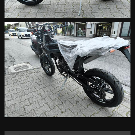
tamponamento per quellemotard: migliorano rispettivamente la
capacità di affrontare percorsi off-road più impegnativi e di
assorbire le asperità urbane.
Nuovo scarico: compatto, racing, degno di una vera moto.
Nuovo sistema mono serratura. Una sola chiave per
bloccasterzo/avviamento, serbatoio e sella. Tanta praticità e
sicurezza.
Nuovo fanalino posteriore a LED: migliora la sicurezza
nell’identificazione del veicolo.
Freni: anteriore a disco Ø 260 mm, posteriore Ø 220 mm.
Nuovo serbatoio da 6,5L.
Nuove pedane poggiapiedi microfuse per un controllo di guida
senza precedenti.
Decalco grafiche di grande personalità: uno stile unico per non
passare inosservato.
DISPONIBILITÀ
Immediata