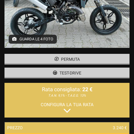
GUARDA LE 4 FOTO
PERMUTA
TEST-DRIVE
Rata consigliata:
22 €
T.A.N. 9,1% - T.A.E.G.
13%
CONFIGURA LA TUA RATA
PREZZO
3.240 €