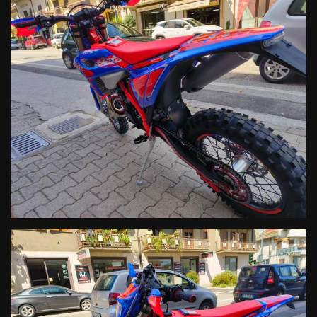
Anche il cambio è stato modificato, con un netto allungamento della
seconda marcia:
Cambio: questa modifica genera una maggior fluidità nel passaggio
tra la seconda e la terza, a tutto vantaggio del comfort di guida e
della stabilità del veicolo durante, e dopo, la cambiata. Il risultato è
un netto miglioramento per l’utilizzo della moto in gara, dove si
potrà individuare sempre il rapporto perfetto per affrontare ogni
situazione.
Cuscinetti e cambio sono aggiornamenti validi anche su RR Race
300 2T.
Finanziamenti personalizzati. Spedizione in tutta Italia.