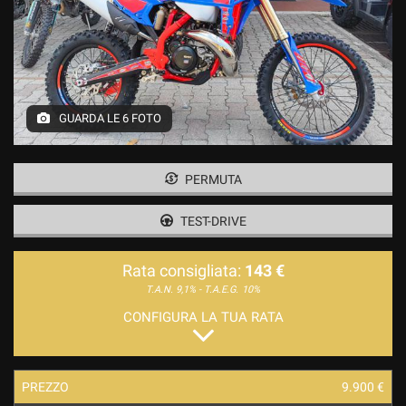
GUARDA LE 6 FOTO
PERMUTA
TEST-DRIVE
Rata consigliata:
143 €
T.A.N. 9,1% - T.A.E.G.
10%
CONFIGURA LA TUA RATA
PREZZO
9.900 €