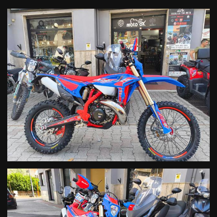
Mono Kayaba C46 RCU: il Mono KYB può essere considerato un
punto di riferimento nel contesto delle competizioni per capacità di
assorbimento delle asperità del terreno, livello di trazione trasferito
al veicolo e costanza di rendimento anche nell’utilizzo
particolarmente gravoso. È completamente personalizzabile nel
setting idraulico, agendo sulle regolazioni esterne di compressione
(sia alle alte, che alle basse velocità) ed estensione.
Perno ruota anteriore ad estrazione rapida: immediatamente
riconoscibile dallo sgancio rapido anodizzato rosso, è
fondamentale per risparmiare secondi preziosi in gara quando c’è
da sostituire uno pneumatico.
Paramani rinforzati: i paramani, si caratterizzano per uno stampo in
materiale bi componente, che oltre a donare un look Racing alla
moto, risultano essere particolarmente resistenti nell’utilizzo
offroad più intenso.
Pedane poggiapiedi in Ergal: per avere sempre il massimo controllo
e non perdere mai il contatto con la moto, le RR Race sono
equipaggiate di pedane racing in Ergal con pins in acciaio
intercambiabili, più strette rispetto al passato, per agevolare gli
spostamenti del piede, ma migliori in termini di grip.
Corona con anima in alluminio anodizzato e dentatura in acciaio by
ZF SPROCKETS: prestazione di alto livello, leggerezza e robustezza,