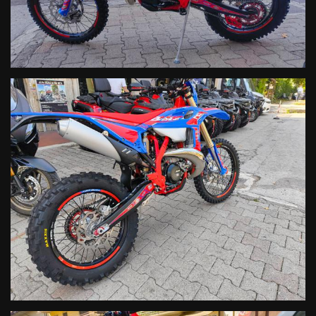
propulsore e mantenere l’utilizzo della doppia candela.
L’utilizzo della doppia candela (sia su 250 2T che su 300 2T) porta
numerosi benefici:
determina una migliore distribuzione dei punti di accensione nella
camera del cilindro, con una conseguente riduzione degli sprechi di
carburante. Questo si traduce in una maggiore stabilità di
carburazione a tutti i regimi di rotazione e un più preciso controllo
del carico motore, in tutte le condizioni di aderenza;
il range di utilizzo del propulsore si è allungato ulteriormente,
essendo disponibile sia maggior coppia, che maggior potenza;
le due candele, inoltre, sono gestite con un sistema elettrico
separato tra di sé. Questo si traduce nel fatto che, in caso una delle
due candele dovesse bruciarsi, il motore rimane comunque in grado
di funzionare, anche se non nel modo più efficiente, consentendo di
concludere sempre la gara o il giro in fuoristrada.
Grazie a questi interventi, si è assistito ad un notevole incremento
della coppia e della linearità di erogazione, pur non andando ad
inficiare sulle prestazioni massime ma impattando positivamente
anche sull’Handling del veicolo, grazie ad una centralizzazione delle
masse e un abbassamento del baricentro. Inoltre, il basamento
motore accoglie dei nuovi cuscinetti, più grandi e robusti.