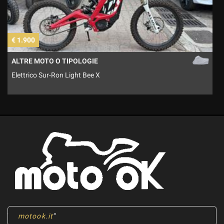
€ 1.900
€
ALTRE MOTO O TIPOLOGIE
Elettrico Sur-Ron Light Bee X
M
motook.it