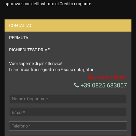
approvazione dell'Instituto di Credito erogante.
CONTATTACI
PERMUTA
Ho letto e accetto
l'informativa privacy
*
Acconsento al trattamento dei miei dati per finalità di
RICHIEDI TEST DRIVE
marketing
Vuoi saperne di più? Scrivici!
Invia la tua richiesta
I campi contrassegnati con * sono obbligatori.
Servizio clienti
+39 0825 683057