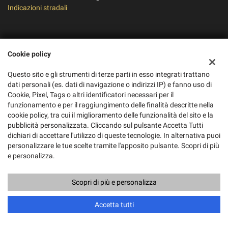
Indicazioni stradali
Dati fiscali:
Cookie policy
Pico Moto S.R.L.
Via Alvanella, 71/79, Monteforte Irpino (AV)
Questo sito e gli strumenti di terze parti in esso integrati trattano
C.F/P.IVA:
01895280434
dati personali (es. dati di navigazione o indirizzi IP) e fanno uso di
Registro delle imprese:
AV
Cookie, Pixel, Tags o altri identificatori necessari per il
REA:
AV-188862
funzionamento e per il raggiungimento delle finalità descritte nella
cookie policy, tra cui il miglioramento delle funzionalità del sito e la
pubblicità personalizzata. Cliccando sul pulsante Accetta Tutti
dichiari di accettare l'utilizzo di queste tecnologie. In alternativa puoi
personalizzare le tue scelte tramite l'apposito pulsante. Scopri di più
e personalizza.
Scopri di più e personalizza
Copyright © 2026 GestionaleAuto.com S.r.l., Tutti i diritti riservati -
Leggi l'informativa sulla privacy
-
Cookie Policy
Accetta tutti
Sito creato da:
GestionaleAuto.com