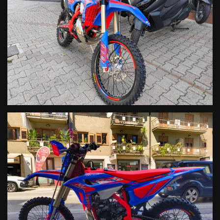
il mix perfetto che ogni componente racing dovrebbe avere.
Sella racing dedicata: con rivestimento antiscivolo e taschino
portadocumenti, per il massimo del grip, comfort e funzionalità.
Grafiche racing: per non passare mai inosservati sul campo gara.
Leva cambio e pedale freno posteriore anodizzati neri.
Tappo olio cambio, tappo olio motore e tappo filtro olio in alluminio
anodizzato rosso.
Tendicatena in Ergal rossi.
Su tutti i modelli 2-Tempi si conferma la rinuncia all’utilizzo del
miscelatore automatico (disponibile nel catalogo accessori Factory
parts) per ridurre al massimo il peso della moto.
Cosa è cambiato nello specifico:
Albero motore e cilindro: ora in comune con il modello 300 2T. La
corsa è stata ridotta rispetto al passato (da 72 mm a 69,9), di
conseguenza è aumentato l’alesaggio (passando da 66 a 67,4mm)
per mantenere i 250 centimetri cubici. Il cilindro è stato quindi
riprogettato nei suoi travasi e ora ospita un nuovo pistone dedicato.
Nuova testa cilindro: la componente è stata interamente
ridisegnata nella sua camera di combustione, per creare una
condizione di funzionamento ideale con le nuove geometrie del