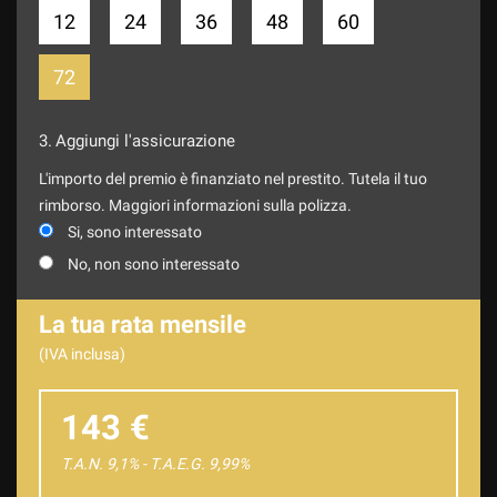
12
24
36
48
60
72
3.
Aggiungi l'assicurazione
L'importo del premio è finanziato nel prestito. Tutela il tuo
rimborso. Maggiori informazioni sulla polizza.
Si, sono interessato
No, non sono interessato
La tua rata mensile
(IVA inclusa)
143 €
T.A.N. 9,1% - T.A.E.G.
9,99
%